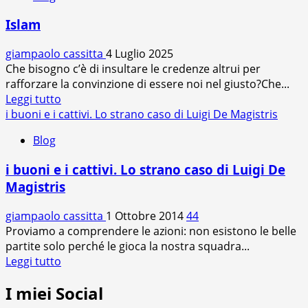
Islam
giampaolo cassitta
4 Luglio 2025
Che bisogno c’è di insultare le credenze altrui per
rafforzare la convinzione di essere noi nel giusto?Che...
Leggi
Leggi tutto
di
i buoni e i cattivi. Lo strano caso di Luigi De Magistris
più
Blog
su
Islam
i buoni e i cattivi. Lo strano caso di Luigi De
Magistris
giampaolo cassitta
1 Ottobre 2014
44
Proviamo a comprendere le azioni: non esistono le belle
partite solo perché le gioca la nostra squadra...
Leggi
Leggi tutto
di
I miei Social
più
su