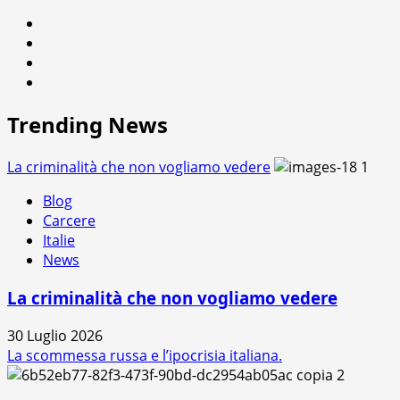
i
Facebook
buoni
Twitter
e
Instagram
i
Youtube
cattivi.
Lo
Trending News
strano
caso
La criminalità che non vogliamo vedere
1
di
Luigi
Blog
De
Carcere
Magistris
Italie
News
La criminalità che non vogliamo vedere
30 Luglio 2026
La scommessa russa e l’ipocrisia italiana.
2