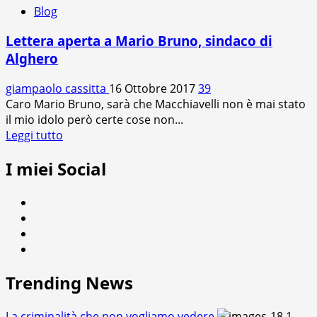
Blog
Lettera aperta a Mario Bruno, sindaco di
Alghero
giampaolo cassitta
16 Ottobre 2017
39
Caro Mario Bruno, sarà che Macchiavelli non è mai stato
il mio idolo però certe cose non...
Leggi
Leggi tutto
di
I miei Social
più
su
Lettera
Facebook
aperta
Twitter
a
Instagram
Mario
Youtube
Bruno,
sindaco
Trending News
di
Alghero
La criminalità che non vogliamo vedere
1