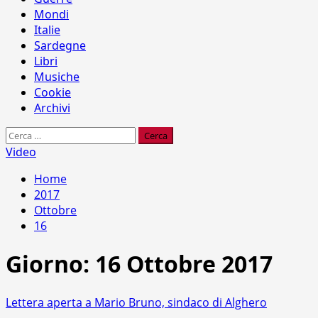
Mondi
Italie
Sardegne
Libri
Musiche
Cookie
Archivi
Ricerca
per:
Video
Home
2017
Ottobre
16
Giorno:
16 Ottobre 2017
Lettera aperta a Mario Bruno, sindaco di Alghero