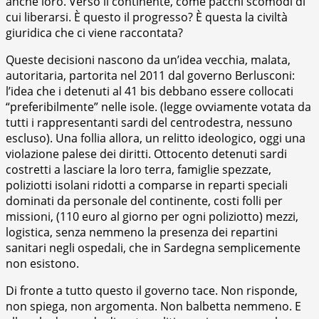
anche loro. Verso il continente, come pacchi scomodi di
cui liberarsi. È questo il progresso? È questa la civiltà
giuridica che ci viene raccontata?
Queste decisioni nascono da un’idea vecchia, malata,
autoritaria, partorita nel 2011 dal governo Berlusconi:
l’idea che i detenuti al 41 bis debbano essere collocati
“preferibilmente” nelle isole. (legge ovviamente votata da
tutti i rappresentanti sardi del centrodestra, nessuno
escluso). Una follia allora, un relitto ideologico, oggi una
violazione palese dei diritti. Ottocento detenuti sardi
costretti a lasciare la loro terra, famiglie spezzate,
poliziotti isolani ridotti a comparse in reparti speciali
dominati da personale del continente, costi folli per
missioni, (110 euro al giorno per ogni poliziotto) mezzi,
logistica, senza nemmeno la presenza dei repartini
sanitari negli ospedali, che in Sardegna semplicemente
non esistono.
Di fronte a tutto questo il governo tace. Non risponde,
non spiega, non argomenta. Non balbetta nemmeno. E