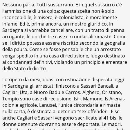
Nessuno parla. Tutti sussurrano. E in quel sussurro c’è
l’ammissione di una colpa: questa scelta non è solo
inconcepibile, è misera, è colonialista, è moralmente
infame. Ed è, prima ancora, un mostro giuridico. In
Sardegna si vorrebbe cancellare, con un tratto di penna
arrogante, le uniche tre case circondariali rimaste. Come
se il diritto potesse essere riscritto secondo la geografia
della paura. Come se fosse pensabile che un arrestato
venga spedito in una casa di reclusione, luogo destinato
ai condannati definitivi, violando un principio elementare
dello Stato di diritto.
Lo ripeto da mesi, quasi con ostinazione disperata: oggi
in Sardegna gli arrestati finiscono a Sassari Bancali, a
Cagliari Uta, a Nuoro Badu e Carros. Alghero, Oristano,
Tempio sono case di reclusione. Isili, Mamone, Is Arenas
colonie agricole. Lanusei, l’unica circondariale rimasta
sulla carta, è destinata ai detenuti “sex offender”. E se
anche Cagliari e Sassari vengono sacrificate al 41 bis, le
donne detenute dovranno essere deportate. Le madri,