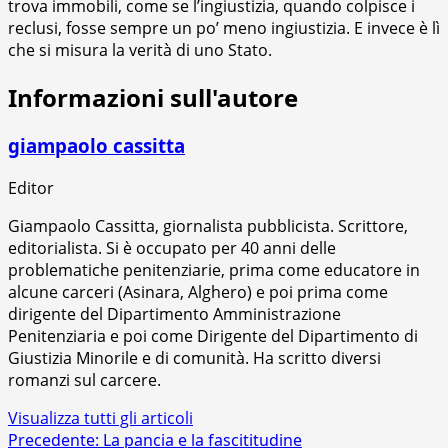
trova immobili, come se l’ingiustizia, quando colpisce i
reclusi, fosse sempre un po’ meno ingiustizia. E invece è lì
che si misura la verità di uno Stato.
Informazioni sull'autore
giampaolo cassitta
Editor
Giampaolo Cassitta, giornalista pubblicista. Scrittore,
editorialista. Si è occupato per 40 anni delle
problematiche penitenziarie, prima come educatore in
alcune carceri (Asinara, Alghero) e poi prima come
dirigente del Dipartimento Amministrazione
Penitenziaria e poi come Dirigente del Dipartimento di
Giustizia Minorile e di comunità. Ha scritto diversi
romanzi sul carcere.
Visualizza tutti gli articoli
Navigazione
Precedente:
La pancia e la fascititudine