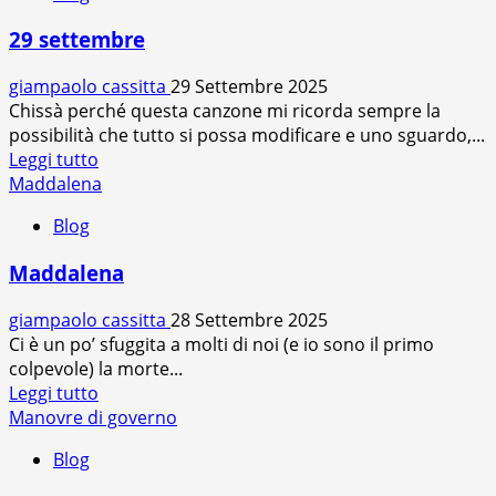
29 settembre
giampaolo cassitta
29 Settembre 2025
Chissà perché questa canzone mi ricorda sempre la
possibilità che tutto si possa modificare e uno sguardo,...
Leggi
Leggi tutto
di
Maddalena
più
Blog
su
29
Maddalena
settembre
giampaolo cassitta
28 Settembre 2025
Ci è un po’ sfuggita a molti di noi (e io sono il primo
colpevole) la morte...
Leggi
Leggi tutto
di
Manovre di governo
più
Blog
su
Maddalena