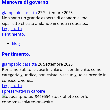
Manovre di governo
giampaolo cassitta
27 Settembre 2025
Non sono un grande esperto di economia, ma il
siparietto che sta andando in onda in queste...
Leggi
Leggi tutto
di
Pentimento.
più
Blog
su
Manovre
Pentimento.
di
governo
giampaolo cassitta
26 Settembre 2025
Poniamo subito le cose in chiaro: il pentimento, come
categoria giuridica, non esiste. Nessun giudice prende in
considerazione...
Leggi
Leggi tutto
di
I preservativi in carcere
più
su
Pentimento.