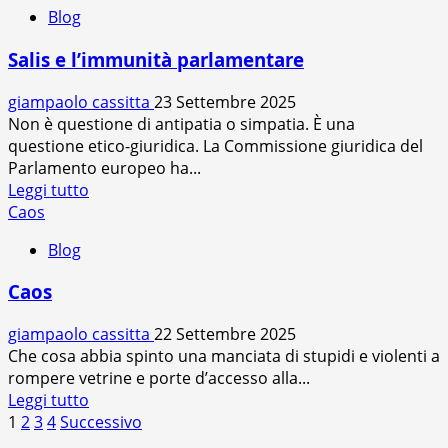
più
Blog
su
Le
Salis e l’immunità parlamentare
differenze
tra
giampaolo cassitta
23 Settembre 2025
Salis
Non è questione di antipatia o simpatia. È una
e
questione etico-giuridica. La Commissione giuridica del
Forti
Parlamento europeo ha...
Leggi
Leggi tutto
di
Caos
più
Blog
su
Salis
Caos
e
l’immunità
giampaolo cassitta
22 Settembre 2025
parlamentare
Che cosa abbia spinto una manciata di stupidi e violenti a
rompere vetrine e porte d’accesso alla...
Leggi
Leggi tutto
Paginazione
di
1
2
3
4
Successivo
più