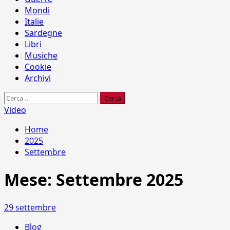
Mondi
Italie
Sardegne
Libri
Musiche
Cookie
Archivi
Ricerca
per:
Video
Home
2025
Settembre
Mese:
Settembre 2025
29 settembre
Blog