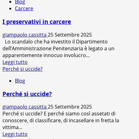
Blog
Carcere
I preservativi in carcere
giampaolo cassitta
25 Settembre 2025
Lo scandalo che ha investito il Dipartimento
dell’Amministrazione Penitenziaria è legato a un
apparentemente innocuo involucro...
Leggi
Leggi tutto
di
Perché si uccide?
più
Blog
su
I
Perché si uccide?
preservativi
in
giampaolo cassitta
25 Settembre 2025
carcere
Perché si uccide? E perché siamo così assetati di
conoscere, di classificare, di incasellare in fretta la
vittima...
Leggi
Leggi tutto