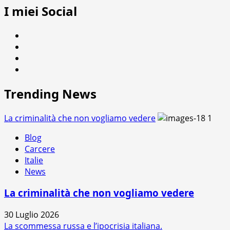
degli
I miei Social
su
articoli
Caos
Facebook
Twitter
Instagram
Youtube
Trending News
La criminalità che non vogliamo vedere
1
Blog
Carcere
Italie
News
La criminalità che non vogliamo vedere
30 Luglio 2026
La scommessa russa e l’ipocrisia italiana.