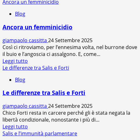
di
Ancora un femminicidio
più
Blog
su
Perché
Ancora un femminicidio
si
uccide?
giampaolo cassitta
24 Settembre 2025
Così ci ritroviamo, per l’ennesima volta, nel burrone dove
il buio e l’angoscia ci assalgono. E, come...
Leggi
Leggi tutto
di
Le differenze tra Salis e Forti
più
Blog
su
Ancora
Le differenze tra Salis e Forti
un
femminicidio
giampaolo cassitta
24 Settembre 2025
Chico Forti resta in carcere perché gli è stata negata la
libertà condizionale, nonostante i più di...
Leggi
Leggi tutto
di
Salis e l’immunità parlamentare