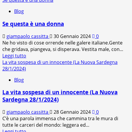
Se questa è una donna
più
Blog
su
Fiumi
Se questa è una donna
di
parole
giampaolo cassitta
30 Gennaio 2024
0
Ne ho visto di cose orrende nelle galere italiane.Gente
che gridava, piangeva, si disperava. Vestita male, con...
Leggi
Leggi tutto
di
La vita sospesa di un innocente (La Nuova Sardegna
più
28/1/2024)
su
Blog
Se
questa
La vita sospesa di un innocente (La Nuova
è
Sardegna 28/1/2024)
una
donna
giampaolo cassitta
28 Gennaio 2024
0
C’è una parola immensa che cammina tra le mura di
tutte le carceri del mondo: leggera ed...
Leggi
Leggi tutto