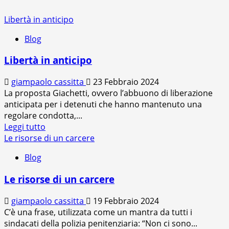
Libertà in anticipo
Blog
Libertà in anticipo
giampaolo cassitta
23 Febbraio 2024
La proposta Giachetti, ovvero l’abbuono di liberazione
anticipata per i detenuti che hanno mantenuto una
regolare condotta,...
Leggi
Leggi tutto
di
Le risorse di un carcere
più
Blog
su
Libertà
Le risorse di un carcere
in
anticipo
giampaolo cassitta
19 Febbraio 2024
C’è una frase, utilizzata come un mantra da tutti i
sindacati della polizia penitenziaria: “Non ci sono...