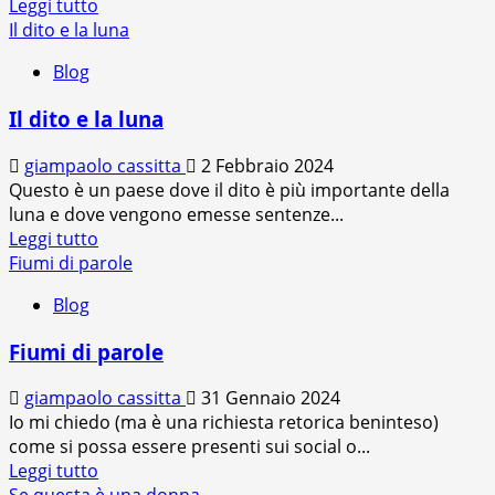
Leggi
Leggi tutto
di
Il dito e la luna
più
Blog
su
La
Il dito e la luna
morte
della
giampaolo cassitta
2 Febbraio 2024
Costituzione
Questo è un paese dove il dito è più importante della
luna e dove vengono emesse sentenze...
Leggi
Leggi tutto
di
Fiumi di parole
più
Blog
su
Il
Fiumi di parole
dito
e
giampaolo cassitta
31 Gennaio 2024
la
Io mi chiedo (ma è una richiesta retorica beninteso)
luna
come si possa essere presenti sui social o...
Leggi
Leggi tutto
di