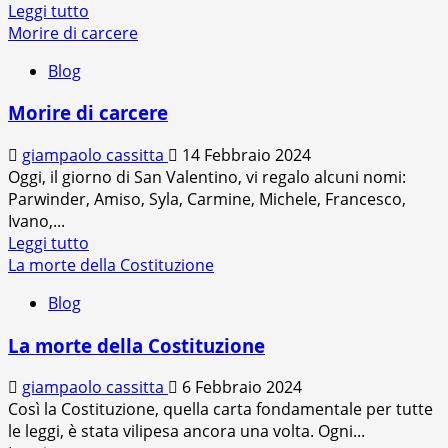
Leggi
Leggi tutto
di
Morire di carcere
più
Blog
su
Le
Morire di carcere
risorse
di
giampaolo cassitta
14 Febbraio 2024
un
Oggi, il giorno di San Valentino, vi regalo alcuni nomi:
carcere
Parwinder, Amiso, Syla, Carmine, Michele, Francesco,
Ivano,...
Leggi
Leggi tutto
di
La morte della Costituzione
più
Blog
su
Morire
La morte della Costituzione
di
carcere
giampaolo cassitta
6 Febbraio 2024
Così la Costituzione, quella carta fondamentale per tutte
le leggi, è stata vilipesa ancora una volta. Ogni...