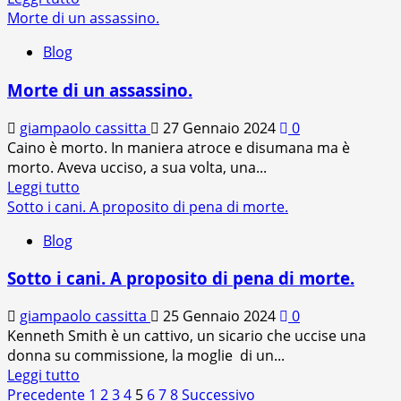
di
Morte di un assassino.
più
Blog
su
La
Morte di un assassino.
vita
sospesa
giampaolo cassitta
27 Gennaio 2024
0
di
Caino è morto. In maniera atroce e disumana ma è
un
morto. Aveva ucciso, a sua volta, una...
innocente
Leggi
Leggi tutto
(La
di
Sotto i cani. A proposito di pena di morte.
Nuova
più
Sardegna
Blog
su
28/1/2024)
Morte
Sotto i cani. A proposito di pena di morte.
di
un
giampaolo cassitta
25 Gennaio 2024
0
assassino.
Kenneth Smith è un cattivo, un sicario che uccise una
donna su commissione, la moglie di un...
Leggi
Leggi tutto
Paginazione
di
Precedente
1
2
3
4
5
6
7
8
Successivo