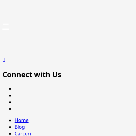
Vai
–
al
contenuto
.
Connect with Us
Facebook
Twitter
Instagram
Youtube
Menu
Home
principale
Blog
Carceri