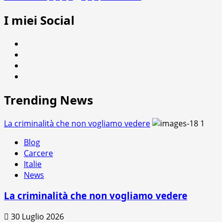
più
degli
I miei Social
su
articoli
Sotto
i
Facebook
cani.
Twitter
A
Instagram
proposito
Youtube
di
pena
Trending News
di
morte.
La criminalità che non vogliamo vedere
1
Blog
Carcere
Italie
News
La criminalità che non vogliamo vedere
30 Luglio 2026