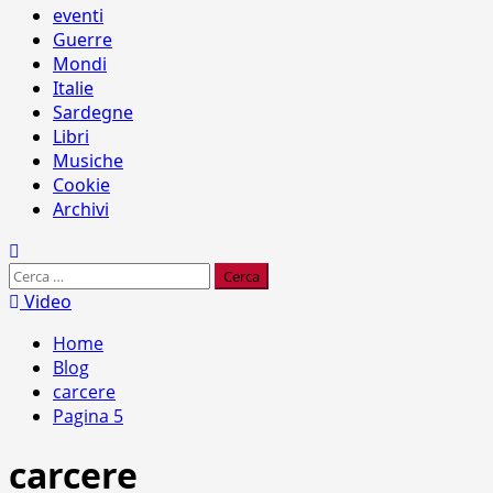
eventi
Guerre
Mondi
Italie
Sardegne
Libri
Musiche
Cookie
Archivi
Ricerca
per:
Video
Home
Blog
carcere
Pagina 5
carcere